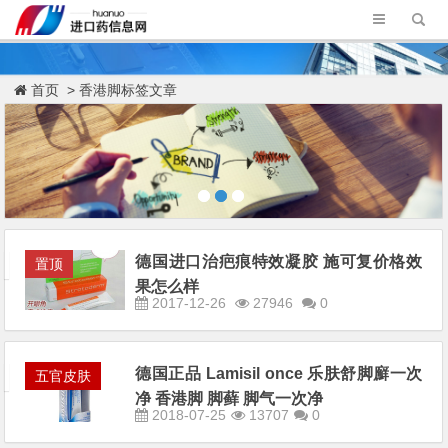
首页
> 香港脚标签文章
德国进口治疤痕特效凝胶 施可复价格效
置顶
果怎么样
2017-12-26
27946
0
德国正品 Lamisil once 乐肤舒脚廯一次
五官皮肤
净 香港脚 脚藓 脚气一次净
2018-07-25
13707
0