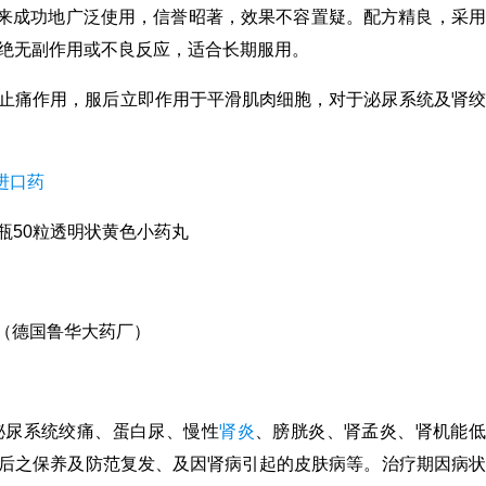
来成功地广泛使用，信誉昭著，效果不容置疑。配方精良，采用
绝无副作用或不良反应，适合长期服用。
挛及止痛作用，服后立即作用于平滑肌肉细胞，对于泌尿系统及肾绞
进口药
瓶50粒透明状黄色小药丸
. KG（德国鲁华大药厂）
泌尿系统绞痛、蛋白尿、慢性
肾炎
、膀胱炎、肾孟炎、肾机能低
后之保养及防范复发、及因肾病引起的皮肤病等。治疗期因病状