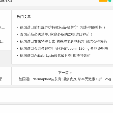
热门文章
片
德国进口前列腺养护特效药品-摄护宁（锯棕榈锯叶棕 ）
泰国药品必买清单, 家庭必备的20款进口神药！
疫
德国进口友来特消石素-枸橼酸氢钾钠颗粒 肾结石特效药
德国进口金纳多银杏叶提取物Tebonin120mg 价格说明书
德国进口Avitale-Lysin赖氨酸片剂-疱疹特效药
下一篇 >
书
德国进口dermaplant皮肤膏 湿疹皮炎 草本无激素 0岁+ 25g