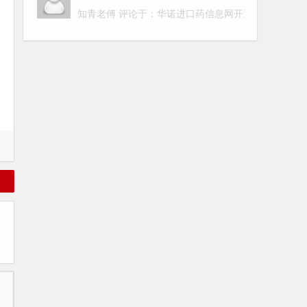
知青老傅 评论于：
华诺进口药信息网开通啦！