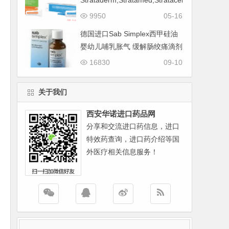
Strataderm,Stratamed,Stratacel
如何选购
9950
05-16
德国进口Sab Simplex西甲硅油
婴幼儿哺乳胀气 缓解肠绞痛滴剂
16830
09-10
关于我们
西安华诺进口药品网
分享和交流进口药信息，进口
特效药查询，进口药介绍等国
外医疗相关信息服务！