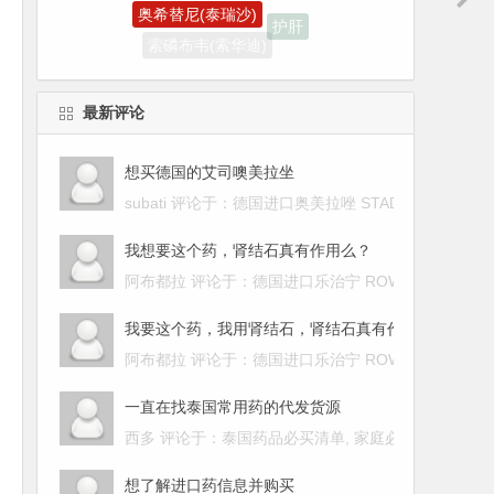
护肝
索磷布韦(索华迪)
最新评论
想买德国的艾司噢美拉坐
subati 评论于：
德国进口奥美拉唑 STADA omepra
我想要这个药，肾结石真有作用么？
阿布都拉 评论于：
德国进口乐治宁 ROWATINEX 肾
我要这个药，我用肾结石，肾结石真有作用么？
阿布都拉 评论于：
德国进口乐治宁 ROWATINEX 肾
一直在找泰国常用药的代发货源
西多 评论于：
泰国药品必买清单, 家庭必备的20款进
想了解进口药信息并购买