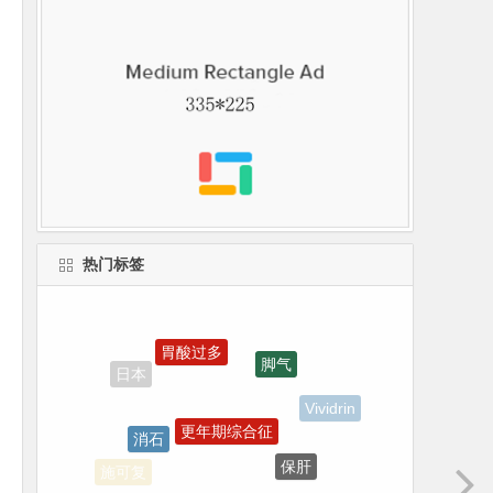
热门标签
胃酸过多
脚气
更年期综合征
Vividrin
消石
保肝
施可复
奥希替尼(泰瑞沙)