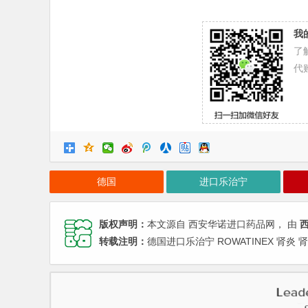
我
了
代
德国
进口乐治宁
版权声明：
本文源自 西安华诺进口药品网， 由
转载注明：
德国进口乐治宁 ROWATINEX 肾炎