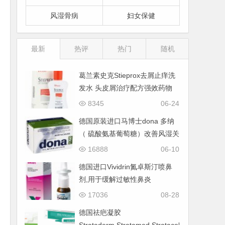
风湿骨病
妇女保健
最新
热评
热门
随机
葛兰素史克Stieprox去屑止痒洗
发水 头皮屑治疗配方强效药物
8345
06-24
德国原装进口马博士dona 多纳
（ 硫酸氨基葡萄糖）改善风湿关
节炎进口药
16888
06-10
德国进口Vividrin氮卓斯汀喷鼻
剂,用于缓解过敏性鼻炎
17036
08-28
德国祛疤凝胶