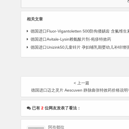
相关文章
德国进口Fluor-Vigantoletten 500防佝偻龋齿 含氟维生素钙
德国进口Avitale-Lysin赖氨酸片剂-疱疹特效药
德国进口Unizink50儿童锌片 孕妇哺乳期婴幼儿补锌增强免
< 上一篇
德国进口迈之灵片 Aescuven 静脉曲张特效药价格说明
已有
2
位网友发表了看法：
阿布都拉