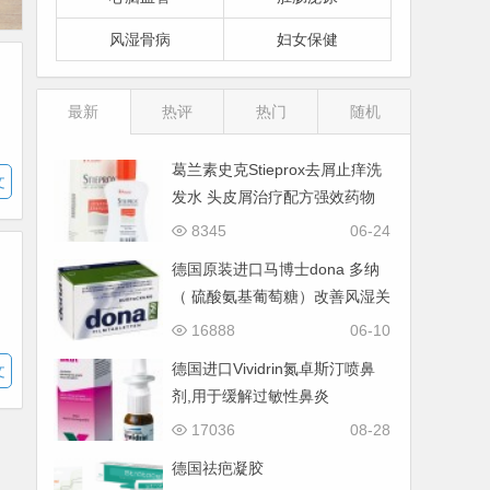
风湿骨病
妇女保健
最新
热评
热门
随机
葛兰素史克Stieprox去屑止痒洗
文
发水 头皮屑治疗配方强效药物
8345
06-24
德国原装进口马博士dona 多纳
（ 硫酸氨基葡萄糖）改善风湿关
节炎进口药
16888
06-10
德国进口Vividrin氮卓斯汀喷鼻
文
剂,用于缓解过敏性鼻炎
17036
08-28
德国祛疤凝胶