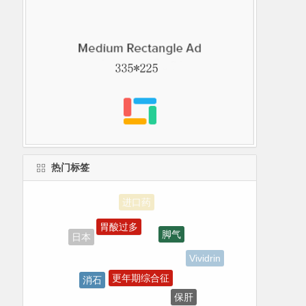
热门标签
胃酸过多
脚气
日本
Vividrin
更年期综合征
消石
保肝
施可复