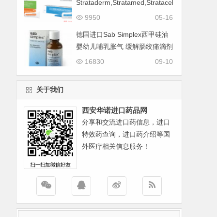
Strataderm,Stratamed,Stratacel
如何选购
9950
05-16
德国进口Sab Simplex西甲硅油
婴幼儿哺乳胀气 缓解肠绞痛滴剂
16830
09-10
关于我们
西安华诺进口药品网
分享和交流进口药信息，进口
特效药查询，进口药介绍等国
外医疗相关信息服务！