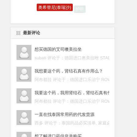
奥希替尼(泰瑞沙)
护肝
索磷布韦(索华迪)
最新评论
想买德国的艾司噢美拉坐
subati 评论于：
德国进口奥美拉唑 STADA omepra
我想要这个药，肾结石真有作用么？
阿布都拉 评论于：
德国进口乐治宁 ROWATINEX 肾
我要这个药，我用肾结石，肾结石真有作用么？
阿布都拉 评论于：
德国进口乐治宁 ROWATINEX 肾
一直在找泰国常用药的代发货源
西多 评论于：
泰国药品必买清单, 家庭必备的20款进
想了解进口药信息并购买