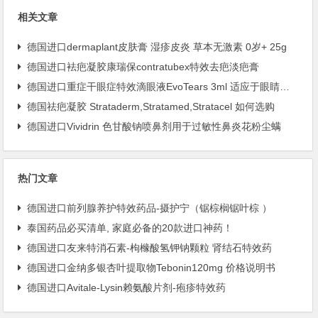
相关文章
德国进口dermaplant皮肤膏 湿疹皮炎 草本无激素 0岁+ 25g
德国进口袪疤凝胶康瑞保contratubex特效去疤淡疤膏
德国进口重症干眼症特效滴眼液EvoTears 3ml 适应于眼睛干、痒、灼烧、疲劳
德国祛疤凝胶 Strataderm,Stratamed,Stratacel 如何选购
德国进口Vividrin 色甘酸钠喷鼻剂用于过敏性鼻炎花粉尘螨
热门文章
德国进口前列腺养护特效药品-摄护宁（锯棕榈锯叶棕 ）
泰国药品必买清单, 家庭必备的20款进口神药！
德国进口友来特消石素-枸橼酸氢钾钠颗粒 肾结石特效药
德国进口金纳多银杏叶提取物Tebonin120mg 价格说明书
德国进口Avitale-Lysin赖氨酸片剂-疱疹特效药