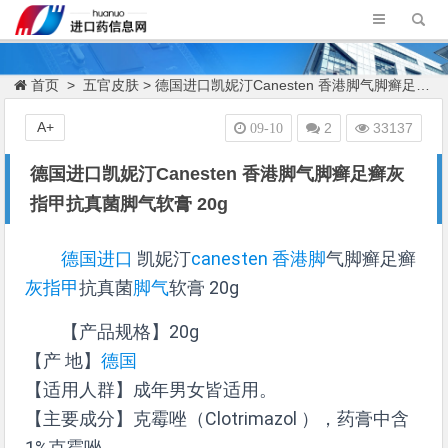
首页
>
五官皮肤
> 德国进口凯妮汀Canesten 香港脚气脚癣足癣灰指甲抗真菌脚气软膏 20g
A+
2
33137
09-10
德国进口凯妮汀Canesten 香港脚气脚癣足癣灰
指甲抗真菌脚气软膏 20g
德国进口
凯妮汀
canesten
香港脚
气脚癣足癣
灰指甲
抗真菌
脚气
软膏 20g
【产品规格】20g
【产 地】
德国
【适用人群】成年男女皆适用。
【主要成分】克霉唑（Clotrimazol ），药膏中含
1%克霉唑。