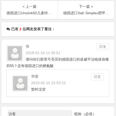
< 上一篇
下一篇 >
德国进口Unizink50儿童锌片 孕妇哺乳期婴幼儿补锌增强免疫
德国进口Sab Simplex西甲硅油 婴幼儿哺乳胀气 缓解肠绞痛滴剂
文章导航
已有
2
位网友发表了看法：
张
回复
2019-01-16 11:30:51
请问你们那里可否买到德国进口的诺威平治疱疹病毒
药吗？还有德国进口的赖氨酸
华诺
回复
2019-02-15 22:53:22
暂时没货
昵称（必填）