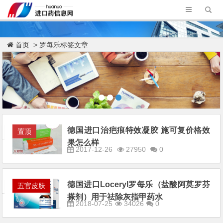
首页
> 罗每乐标签文章
德国进口治疤痕特效凝胶 施可复价格效
置顶
果怎么样
2017-12-26
27950
0
德国进口Loceryl罗每乐（盐酸阿莫罗芬
五官皮肤
搽剂）用于祛除灰指甲药水
2018-07-25
34026
0