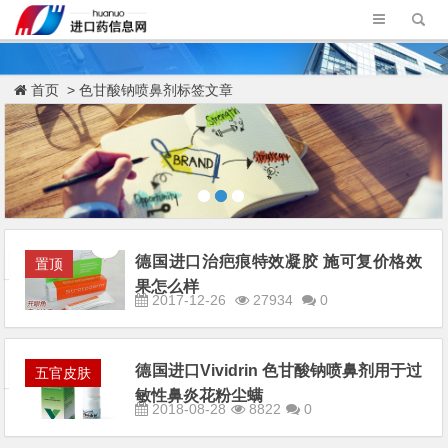
首页
> 色甘酸钠喷鼻剂标签文章
德国进口治疤痕特效凝胶 施可复价格效
置顶
果怎么样
2017-12-26
27934
0
德国进口Vividrin 色甘酸钠喷鼻剂用于过
五官皮肤
敏性鼻炎花粉尘螨
2018-08-28
8822
0