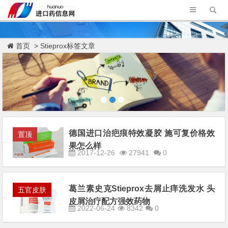
首页
> Stieprox标签文章
德国进口治疤痕特效凝胶 施可复价格效
置顶
果怎么样
2017-12-26
27941
0
葛兰素史克Stieprox去屑止痒洗发水 头
五官皮肤
皮屑治疗配方强效药物
2022-06-24
8342
0