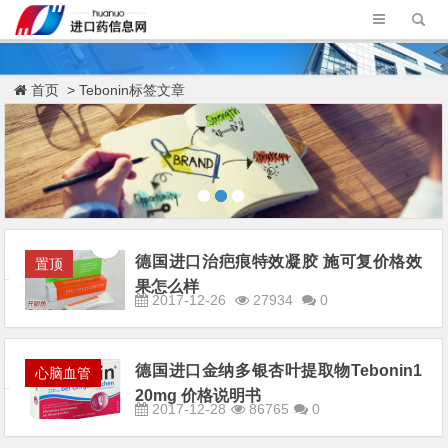
首页
> Tebonin标签文章
德国进口治疤痕特效凝胶 施可复价格效
置顶
果怎么样
2017-12-26
27934
0
德国进口金纳多银杏叶提取物Tebonin1
心脑血管
20mg 价格说明书
2017-12-28
86765
0